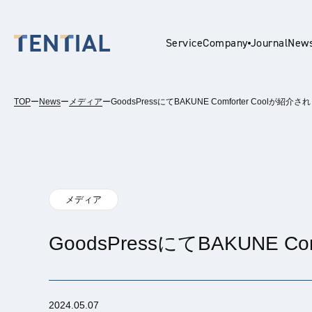
Service
Company
Journal
New
TOP
ー
News
ー
メディア
ー
GoodsPressにてBAKUNE Comforter Coolが紹介
En
メディア
GoodsPressにてBAKUNE C
2024.05.07