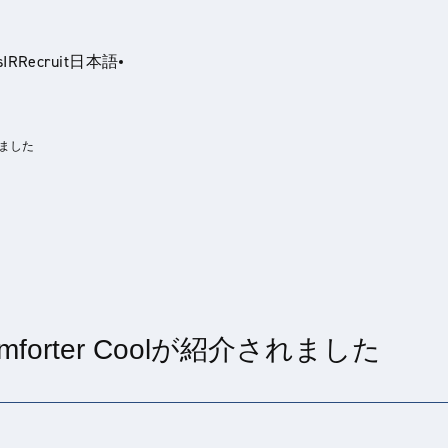
s
IR
Recruit
日本語
されました
glish
omforter Coolが紹介されました