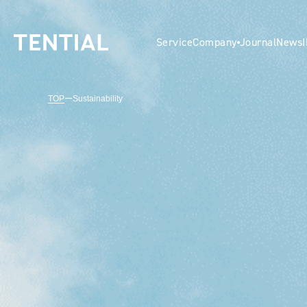
Service
Company
Journal
News
TOP
ー
Sustainability
日