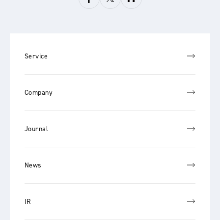
Service
Company
Journal
News
IR