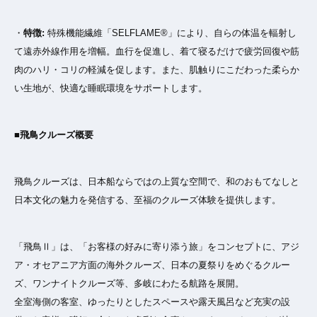
・
特徴:
特殊機能繊維「SELFLAME®︎」により、自らの体温を輻射し
て遠赤外線作用を増幅。血行を促進し、着て寝るだけで疲労回復や筋
肉のハリ・コリの軽減を促します。また、肌触りにこだわった柔らか
い生地が、快適な睡眠環境をサポートします。
■飛鳥クルーズ概要
飛鳥クルーズは、日本船ならではの上質な空間で、和のおもてなしと
日本文化の魅力を発信する、至福のクルーズ体験を提供します。
「飛鳥Ⅱ」は、「お客様の好みに寄り添う旅」をコンセプトに、アジ
ア・オセアニア方面の海外クルーズ、日本の夏祭りをめぐるクルー
ズ、ワンナイトクルーズ等、多岐にわたる航路を展開。
全室海側の客室、ゆったりとしたスペースや露天風呂など充実の設