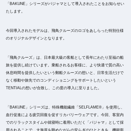
「BAKUNE」シリーズがパジャマとして導入されたことをお知らせい
たします。
今回導入されたモデルは、飛鳥クルーズのロゴをあしらった特別仕様
のオリジナルデザインとなります。
「飛鳥クルーズ」は、日本最大級の客船として長年にわたり至福の船
旅を提供し続けています。乗船されるお客様に、より快適で質の高い
休息時間を提供したいという郵船クルーズの想いと、日常生活だけで
なく移動や旅先でのコンディショニングをサポートしたいという
TENTIALの想いが合致し、この度の導入に至りました。
「BAKUNE」シリーズは、特殊機能繊維「SELFLAME®︎」を使用し、
血行促進による疲労回復を促すリカバリーウェアです。今回、客室内
でのリラックスタイムや就寝時に着用いただく「パジャマ」として採
用されることで、大海原を眺めながらの安らぎのひとときを、機能面