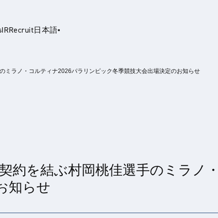
s
IR
Recruit
日本語
のミラノ・コルティナ2026パラリンピック冬季競技大会出場決定のお知らせ
glish
契約を結ぶ村岡桃佳選手のミラノ・
お知らせ