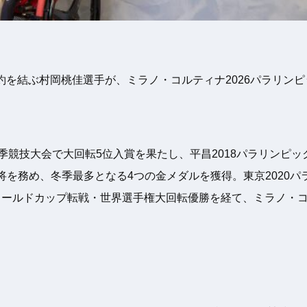
契約を結ぶ村岡桃佳選手が、ミラノ・コルティナ2026パラリ
冬季競技大会で大回転5位入賞を果たし、平昌2018パラリンピ
将を務め、冬季最多となる4つの金メダルを獲得。東京2020
25 ワールドカップ転戦・世界選手権大回転優勝を経て、ミラノ・