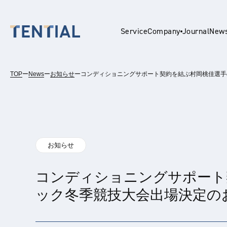
Service
Company
Journal
New
TOP
ー
News
ー
お知らせ
ー
コンディショニングサポート契約を結ぶ村岡桃佳選手
En
お知らせ
コンディショニングサポート
ック冬季競技大会出場決定の