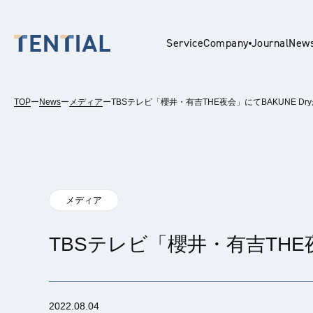
Service
Company
Journal
New
TOP
ー
News
ー
メディア
ー
TBSテレビ「櫻井・有吉THE夜会」にてBAKUNE D
En
メディア
TBSテレビ「櫻井・有吉THE
2022.08.04