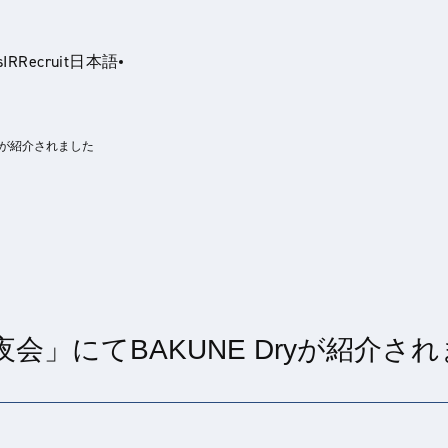
s
IR
Recruit
日本語
ryが紹介されました
glish
夜会」にてBAKUNE Dryが紹介さ