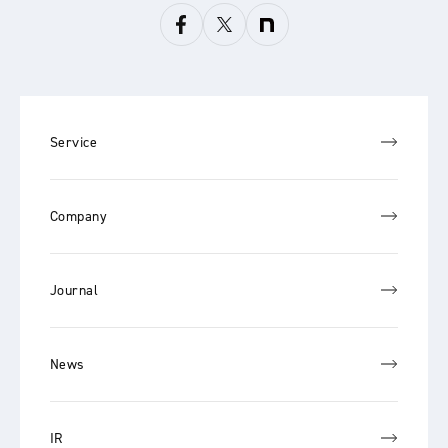
Service
Company
Journal
News
IR