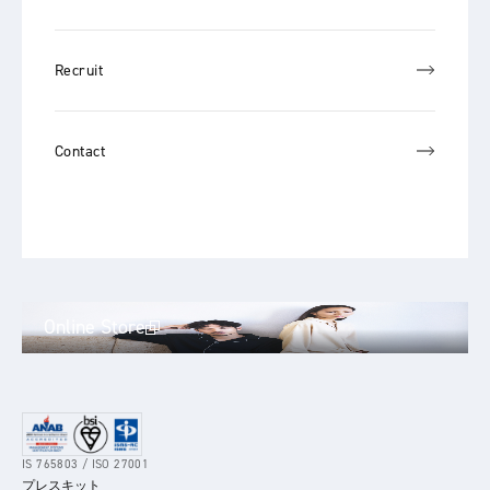
Recruit
Contact
Online Store
IS 765803 / ISO 27001
プレスキット