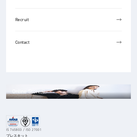
Recruit
Contact
Online Store
IS 765803 / ISO 27001
プレスキット