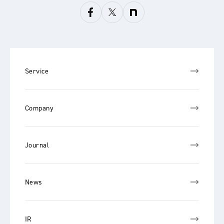
Service
Company
Journal
News
IR