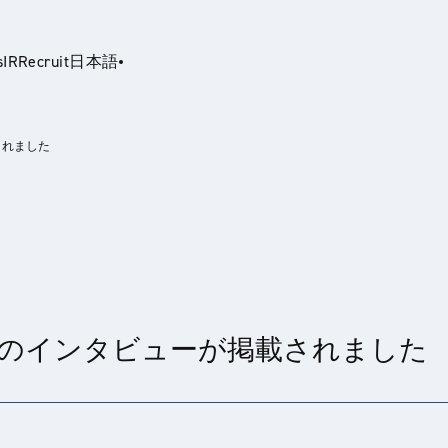
s
IR
Recruit
日本語
されました
glish
西のインタビューが掲載されました