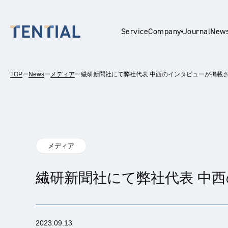
Service
Company
Journal
New
TOP
ー
News
ー
メディア
ー
繊研新聞社にて弊社代表 中西のインタビューが掲載
En
メディア
繊研新聞社にて弊社代表 中
2023.09.13