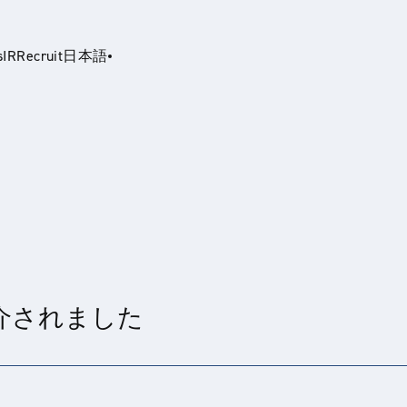
s
IR
Recruit
日本語
glish
が紹介されました