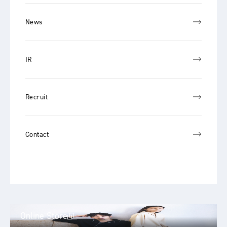
News
IR
Recruit
Contact
Online Store