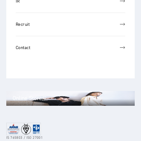
IR
Recruit
Contact
Online Store
IS 765803 / ISO 27001