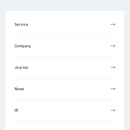
Service
Company
Journal
News
IR