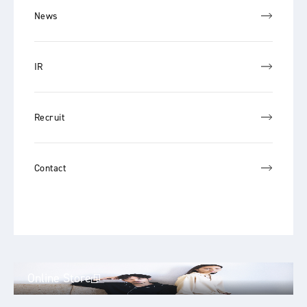
News
IR
Recruit
Contact
Online Store