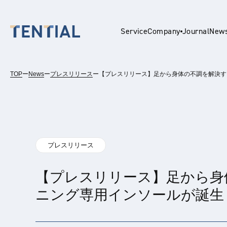
Service
Company
Journal
New
TOP
ー
News
ー
プレスリリース
ー
【プレスリリース】足から身体の不調を解決するイ
En
プレスリリース
【プレスリリース】足から身体の
ニング専用インソールが誕生