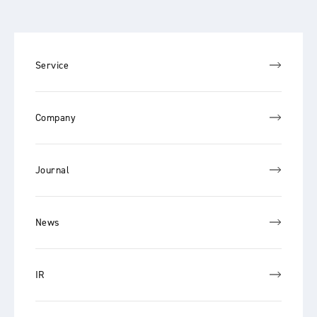
Service
Company
Journal
News
IR